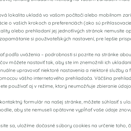
vá lokalita ukladá vo vašom počítači alebo mobilnom zaria
cie o vašich krokoch a preferenciách (ako sú prihlasovacie
kality alebo prehliadaní jej jednotlivých stránok nemusíte 
 zapamätanie si použivateľských nastavení, pre lepšie pri
ť podľa uváženia – podrobnosti si pozrite na stránke
abou
ačov môžete nastaviť tak, aby ste im znemožnili ich ukla
anuálne upravovať niektoré nastavenia a niektoré služby a 
pomocou vášho internetového prehliadača. Väčšina prehlia
e používať aj v režime, ktorý neumožňuje zbieranie údajo
kontaktný formulár na našej stránke, môžete súhlasiť s u
hodlie, aby ste nemuseli opätovne vypĺňať vaše údaje znovu
site sa, uložíme dočasné súbory cookies na určenie toho, č