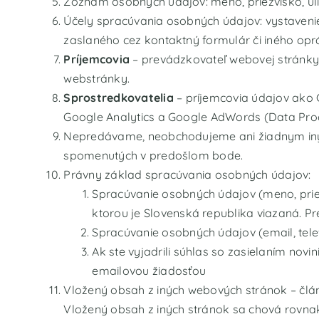
Zoznam osobných údajov: meno, priezvisko, ulica
Účely spracúvania osobných údajov: vystaven
zaslaného cez kontaktný formulár či iného opr
Príjemcovia
– prevádzkovateľ webovej stránky
webstránky.
Sprostredkovatelia
– príjemcovia údajov ako 
Google Analytics a Google AdWords (
Data Pr
Nepredávame, neobchodujeme ani žiadnym iný
spomenutých v predošlom bode.
Právny základ spracúvania osobných údajov:
Spracúvanie osobných údajov (meno, priezv
ktorou je Slovenská republika viazaná. P
Spracúvanie osobných údajov (email, tele
Ak ste vyjadrili súhlas so zasielaním novi
emailovou žiadosťou
Vložený obsah z iných webových stránok – člá
Vložený obsah z iných stránok sa chová rovnak