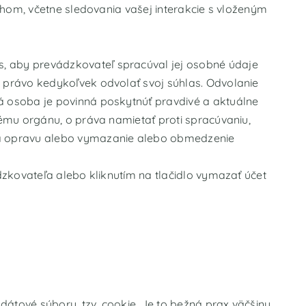
hom, včetne sledovania vašej interakcie s vloženým
 aby prevádzkovateľ spracúval jej osobné údaje
právo kedykoľvek odvolať svoj súhlas. Odvolanie
 osoba je povinná poskytnúť pravdivé a aktuálne
ému orgánu, o práva namietať proti spracúvaniu,
na opravu alebo vymazanie alebo obmedzenie
zkovateľa alebo kliknutím na tlačidlo vymazať účet
átové súbory, tzv. cookie. Je to bežná prax väčšiny