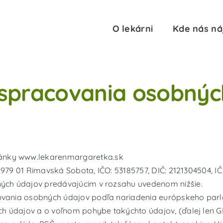
O lekárni
Kde nás ná
spracovania osobnýc
ránky www.lekarenmargaretka.sk
, 979 01 Rimavská Sobota, IČO: 53185757, DIČ: 2121304504, 
ých údajov predávajúcim v rozsahu uvedenom nižšie.
ania osobných údajov podľa nariadenia európskeho parlam
ch údajov a o voľnom pohybe takýchto údajov, (ďalej len 