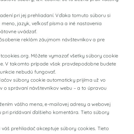
dení pri jej prehliadaní. Vďaka tomuto súboru si
 meno, jazyk, veľkosť písma a iné nastavenia
opätovne uvádzať.
spôsobenie reklám záujmom návštevníkov a pre
tcookies.org
. Môžete vymazať všetky súbory cookie
danie. V takomto prípade však pravdepodobne budete
funkcie nebudú fungovať.
dačov súbory cookie automaticky prijíma už vo
v o správaní návštevníkov webu – a to úpravou
ložením vášho mena, e-mailovej adresy a webovej
 pri pridávaní ďalšieho komentára. Tieto súbory
i váš prehliadač akceptuje súbory cookies. Tieto