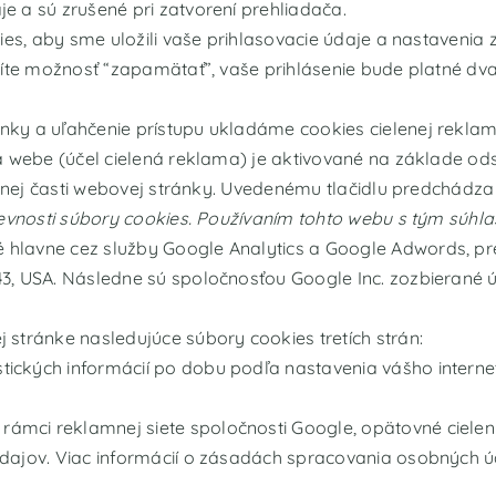
 a sú zrušené pri zatvorení prehliadača.
ies, aby sme uložili vaše prihlasovacie údaje a nastavenia 
íte možnosť “zapamätať”, vaše prihlásenie bude platné dva
ky a uľahčenie prístupu ukladáme cookies cielenej rekla
a webe (účel cielená reklama) je aktivované na základe od
odnej časti webovej stránky. Uvedenému tlačidlu predchádz
evnosti súbory cookies. Používaním tohto webu s tým súhlas
lavne cez služby Google Analytics a Google Adwords, pre
3, USA. Následne sú spoločnosťou Google Inc. zozbierané
stránke nasledujúce súbory cookies tretích strán:
istických informácií po dobu podľa nastavenia vášho intern
rámci reklamnej siete spoločnosti Google, opätovné cielen
dajov. Viac informácií o zásadách spracovania osobných 