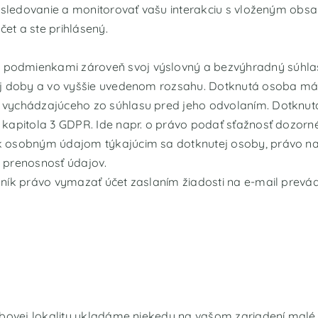
é sledovanie a monitorovať vašu interakciu s vloženým obsa
et a ste prihlásený.
odmienkami zároveň svoj výslovný a bezvýhradný súhlas,
ej doby a vo vyššie uvedenom rozsahu. Dotknutá osoba má 
vychádzajúceho zo súhlasu pred jeho odvolaním. Dotknutá
kapitola 3 GDPR. Ide napr. o právo podať sťažnosť dozorn
k osobným údajom týkajúcim sa dotknutej osoby, právo 
 prenosnosť údajov.
ník právo vymazať účet zaslaním žiadosti na e-mail prevád
ebovej lokality ukladáme niekedy na vašom zariadení malé d