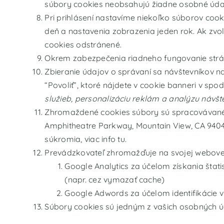
súbory cookies neobsahujú žiadne osobné údaje
Pri prihlásení nastavíme niekoľko súborov cook
deň a nastavenia zobrazenia jeden rok. Ak zvol
cookies odstránené.
Okrem zabezpečenia riadneho fungovanie strán
Zbieranie údajov o správaní sa návštevníkov n
“Povoliť”, ktoré nájdete v cookie banneri v sp
služieb, personalizáciu reklám a analýzu návšt
Zhromaždené cookies súbory sú spracovávané h
Amphitheatre Parkway, Mountain View, CA 9404
súkromia, viac info
tu
.
Prevádzkovateľ zhromažďuje na svojej webovej 
Google Analytics za účelom získania štat
(napr. cez vymazať cache)
Google Adwords za účelom identifikácie v 
Súbory cookies sú jedným z vašich osobných ú