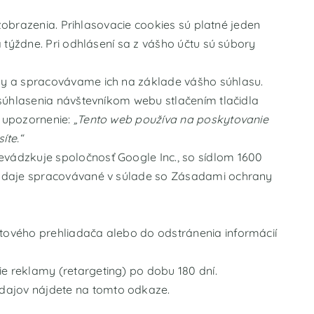
zobrazenia. Prihlasovacie cookies sú platné jeden
 týždne. Pri odhlásení sa z vášho účtu sú súbory
my a spracovávame ich na základe vášho súhlasu.
súhlasenia návštevníkom webu stlačením tlačidla
a upozornenie:
„Tento web používa na poskytovanie
íte.“
vádzkuje spoločnosť Google Inc., so sídlom 1600
 údaje spracovávané v súlade so Zásadami ochrany
etového prehliadača alebo do odstránenia informácií
ie reklamy (retargeting) po dobu 180 dní.
údajov nájdete na
tomto odkaze
.