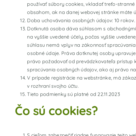
používať súbory cookies, vkladať treťo-strann
obsahom, ak na danej webovej stránke máte úč
Doba uchovávania osobných údajov: 10 rokov.
Dotknutá osoba dáva súhlasom s obchodnými p
na vyššie uvedené účely, počas vyššie uveden
súhlasu nemá vplyv na zákonnosť spracúvania 
osobné údaje. Práva dotknutej osoby upravuje 
právo požadovať od prevádzkovateľa prístup 
spracúvania osobných údajov, ako aj právo na
V prípade registrácie na webstránke, má zákaz
v rozhraní svojho účtu.
Tieto podmienky sú platné od 22.11.2023
Čo sú cookies?
S cieľom zabezpečiť riadne fungovanie tejto w