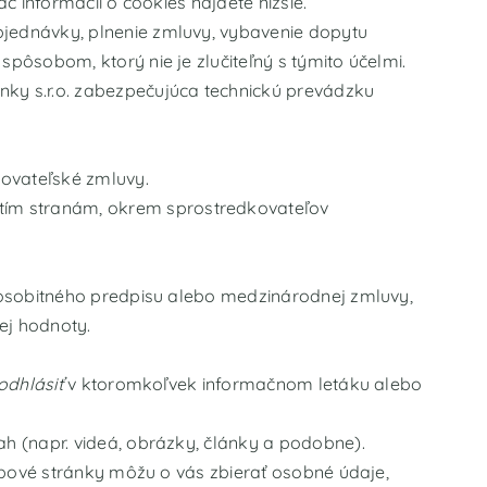
c informácií o cookies nájdete nižšie.
jednávky, plnenie zmluvy, vybavenie dopytu
ôsobom, ktorý nie je zlučiteľný s týmito účelmi.
y s.r.o. zabezpečujúca technickú prevádzku
kovateľské zmluvy.
ím stranám, okrem sprostredkovateľov
ľa osobitného predpisu alebo medzinárodnej zmluvy,
ej hodnoty.
odhlásiť
v ktoromkoľvek informačnom letáku alebo
h (napr. videá, obrázky, články a podobne).
ebové stránky môžu o vás zbierať osobné údaje,