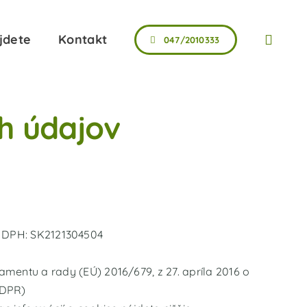
jdete
Kontakt
047/2010333
h údajov
IČ DPH: SK2121304504
entu a rady (EÚ) 2016/679, z 27. apríla 2016 o
GDPR)