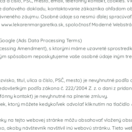
 a číslo, PSČ, mesto, email, telefónny kontakt, cookies. Via
ie daňového dokladu, kontaktovanie zákazníka ohľadom ob
ávneného záujmu. Osobné údaje sa nesmú ďalej spracúvať sp
 www.lekarenmargaretka.sk, spoločnosť Moderné Webstránk
Google (
Ads Data Processing Terms
)
ocessing Amendment
), s ktorými máme uzavreté sprostred
m spôsobom neposkytujeme vaše osobné údaje iným tret
isko, titul, ulica a číslo, PSČ, mesto) je nevyhnutné pod
redovšetkým podľa zákona č. 222/2004 Z. z. o dani z pridan
fónny kontakt) je nevyhnutné na plnenie zmluvy.
niek, ktorý môžete kedykoľvek odvolať kliknutím na tlačidlo
nky na tejto webovej stránke môžu obsahovať vložený obsa
o, akoby návštevník navštívil inú webovú stránku. Tieto w